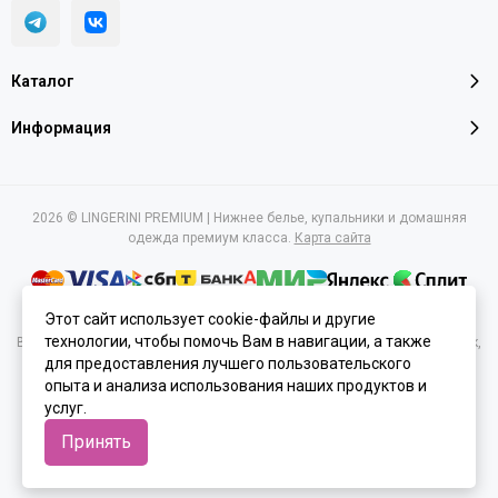
Каталог
Информация
2026 © LINGERINI PREMIUM | Нижнее белье, купальники и домашняя
одежда премиум класса.
Карта сайта
Этот сайт использует cookie-файлы и другие
технологии, чтобы помочь Вам в навигации, а также
Вся представленная на сайте информация, касающаяся характеристик,
для предоставления лучшего пользовательского
стоимости товаров и услуг, носит информационный характер и ни при
каких условиях не является публичной офертой, определяемой
опыта и анализа использования наших продуктов и
положениями Статьи 437(2) Гражданского кодекса РФ.
услуг.
Принять