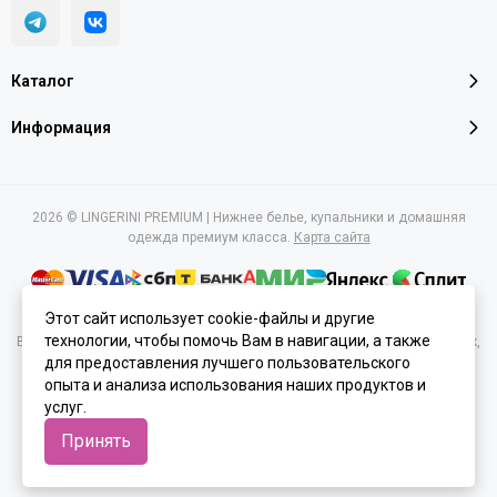
Каталог
Информация
2026 © LINGERINI PREMIUM | Нижнее белье, купальники и домашняя
одежда премиум класса.
Карта сайта
Этот сайт использует cookie-файлы и другие
технологии, чтобы помочь Вам в навигации, а также
Вся представленная на сайте информация, касающаяся характеристик,
для предоставления лучшего пользовательского
стоимости товаров и услуг, носит информационный характер и ни при
каких условиях не является публичной офертой, определяемой
опыта и анализа использования наших продуктов и
положениями Статьи 437(2) Гражданского кодекса РФ.
услуг.
Принять