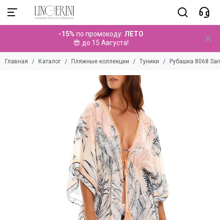
Пляжные коллекции
-15%
по промокоду:
ЛЕТО
Смотреть все товары
😎 до 15 Августа!
Купальники
Главная
Каталог
Пляжные коллекции
Туники
Рубашка 8068 Sam
Парео
Брюки
Топы
Платья
Туники
Комбинезоны
Комплекты
Шорты
Юбки
Аксессуары
Детские коллекции
Мужские коллекции