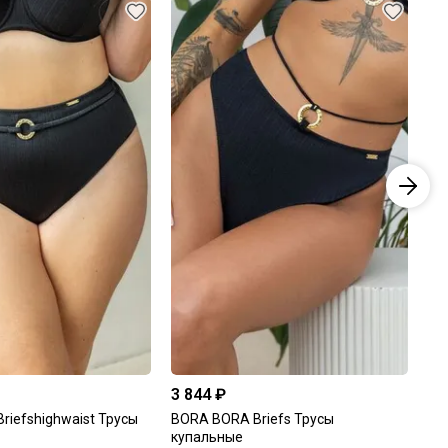
3 844 ₽
4 
riefshighwaist Трусы
BORA BORA Briefs Трусы
BO
купальные
Тр