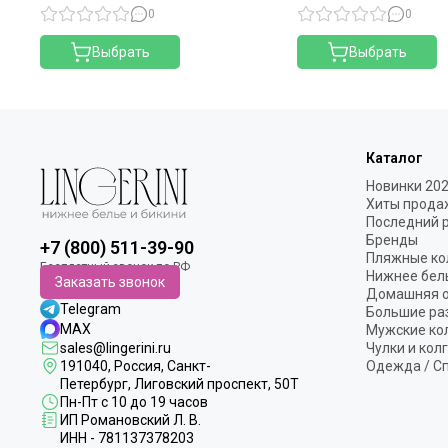
0
0
Выбрать
Выбрать
Каталог
Новинки 20
Хиты прода
Последний 
Бренды
+7 (800) 511-39-90
Пляжные ко
Нижнее бел
Заказать звонок
Домашняя 
Telegram
Большие ра
MAX
Мужские ко
sales@lingerini.ru
Чулки и кол
191040
, Россия, Санкт-
Одежда / С
Петербург,
Лиговский проспект, 50Т
Пн-Пт с 10 до 19 часов
ИП Романовский Л. В.
ИНН - 781137378203