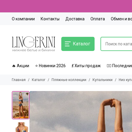
О компании
Контакты
Доставка
Оплата
Обмен и в
Каталог
🔥 Акции
⭐ Новинки 2026
💃 Хиты продаж
🏃‍♀️ Послед
Главная
Каталог
Пляжные коллекции
Купальники
Низ куп