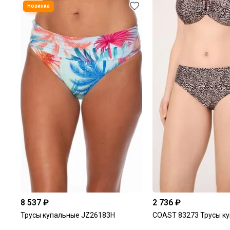
8 537 ₽
2 736 ₽
Трусы купальные JZ26183H
COAST 83273 Трусы к