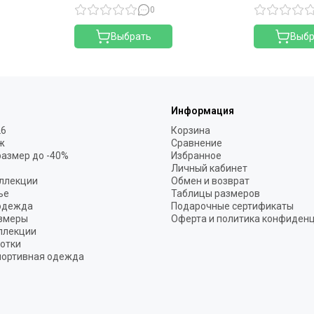
0
Выбрать
Выбр
Информация
26
Корзина
ж
Сравнение
размер до -40%
Избранное
Личный кабинет
ллекции
Обмен и возврат
ье
Таблицы размеров
одежда
Подарочные сертификаты
змеры
Оферта и политика конфиден
ллекции
готки
портивная одежда