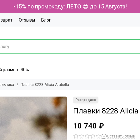
-15%
по промокоду:
ЛЕТО
😎 до 15 Августа!
озврат
Отзывы
Блог
ний размер -40%
альника
Плавки 8228 Alicia Arabella
Плавки 8228 Alicia
10 740 ₽
Оставить отзыв