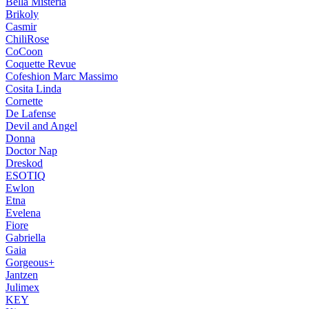
Bella Misteria
Brikoly
Casmir
ChiliRose
CoCoon
Coquette Revue
Cofeshion Marc Massimo
Cosita Linda
Cornette
De Lafense
Devil and Angel
Donna
Doctor Nap
Dreskod
ESOTIQ
Ewlon
Etna
Evelena
Fiore
Gabriella
Gaia
Gorgeous+
Jantzen
Julimex
KEY