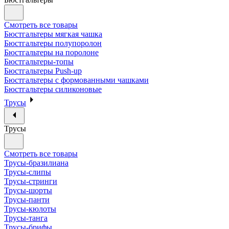
Смотреть все товары
Бюстгальтеры мягкая чашка
Бюстгальтеры полупоролон
Бюстгальтеры на поролоне
Бюстгальтеры-топы
Бюстгальтеры Push-up
Бюстгальтеры с формованными чашками
Бюстгальтеры силиконовые
Трусы
Трусы
Смотреть все товары
Трусы-бразилиана
Трусы-слипы
Трусы-стринги
Трусы-шорты
Трусы-панти
Трусы-кюлоты
Трусы-танга
Трусы-брифы