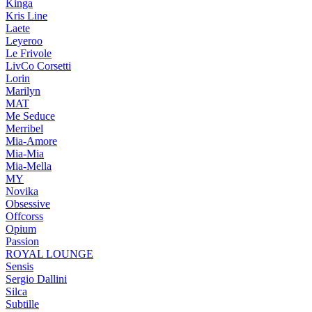
Kinga
Kris Line
Laete
Leyeroo
Le Frivole
LivCo Corsetti
Lorin
Marilyn
MAT
Me Seduce
Merribel
Mia-Amore
Mia-Mia
Mia-Mella
MY
Novika
Obsessive
Offcorss
Opium
Passion
ROYAL LOUNGE
Sensis
Sergio Dallini
Silca
Subtille