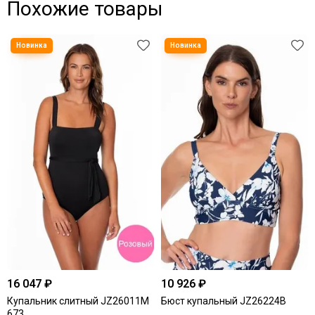
Похожие товары
16 047 ₽
10 926 ₽
Купальник слитный JZ26011M
Бюст купальный JZ26224B
673