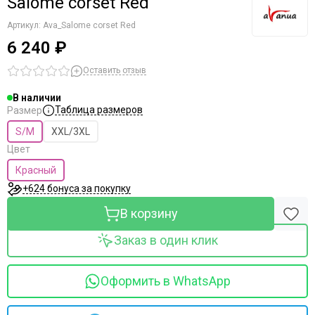
Salome corset Red
Артикул:
Ava_Salome corset Red
6 240 ₽
Оставить отзыв
В наличии
Таблица размеров
Размер
S/M
XXL/3XL
Цвет
Красный
+624 бонуса за покупку
В корзину
Заказ в один клик
Оформить в WhatsApp