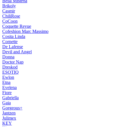
Bella Misteria
Brikoly
Casmir
ChiliRose
CoCoon
Coquette Revue
Cofeshion Marc Massimo
Cosita Linda
Cornette
De Lafense
Devil and Angel
Donna
Doctor Nap
Dreskod
ESOTIQ
Ewlon
Etna
Evelena
Fiore
Gabriella
Gaia
Gorgeous+
Jantzen
Julimex
KEY