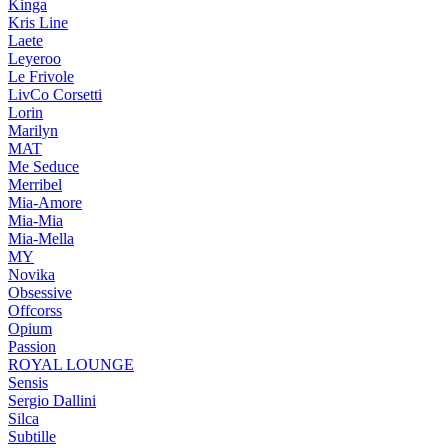
Kinga
Kris Line
Laete
Leyeroo
Le Frivole
LivCo Corsetti
Lorin
Marilyn
MAT
Me Seduce
Merribel
Mia-Amore
Mia-Mia
Mia-Mella
MY
Novika
Obsessive
Offcorss
Opium
Passion
ROYAL LOUNGE
Sensis
Sergio Dallini
Silca
Subtille