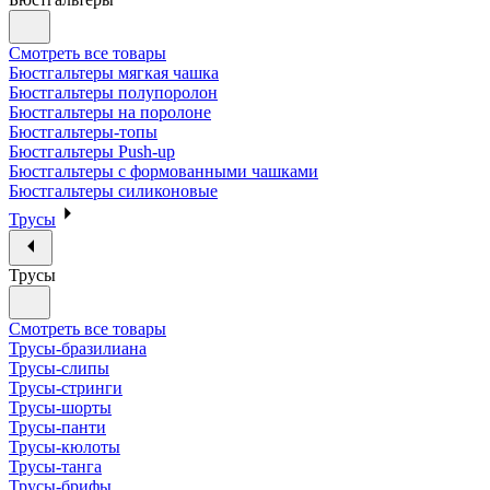
Смотреть все товары
Бюстгальтеры мягкая чашка
Бюстгальтеры полупоролон
Бюстгальтеры на поролоне
Бюстгальтеры-топы
Бюстгальтеры Push-up
Бюстгальтеры с формованными чашками
Бюстгальтеры силиконовые
Трусы
Трусы
Смотреть все товары
Трусы-бразилиана
Трусы-слипы
Трусы-стринги
Трусы-шорты
Трусы-панти
Трусы-кюлоты
Трусы-танга
Трусы-брифы