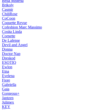
Bella Misteria
Brikoly
Casmir
ChiliRose
CoCoon
Coquette Revue
Cofeshion Marc Massimo
Cosita Linda
Cornette
De Lafense
Devil and Angel
Donna
Doctor Nap
Dreskod
ESOTIQ
Ewlon
Etna
Evelena
Fiore
Gabriella
Gaia
Gorgeous+
Jantzen
Julimex
KEY