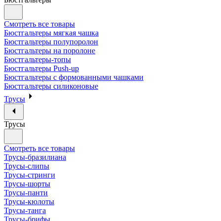
Смотреть все товары
Бюстгальтеры мягкая чашка
Бюстгальтеры полупоролон
Бюстгальтеры на поролоне
Бюстгальтеры-топы
Бюстгальтеры Push-up
Бюстгальтеры с формованными чашками
Бюстгальтеры силиконовые
Трусы
Трусы
Смотреть все товары
Трусы-бразилиана
Трусы-слипы
Трусы-стринги
Трусы-шорты
Трусы-панти
Трусы-кюлоты
Трусы-танга
Трусы-брифы