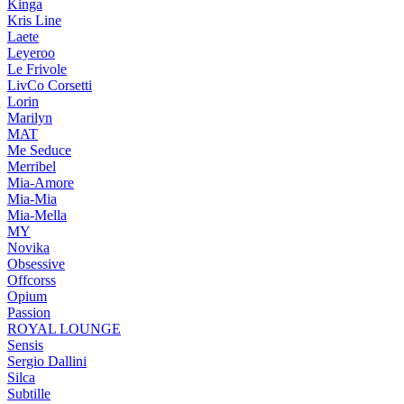
Kinga
Kris Line
Laete
Leyeroo
Le Frivole
LivCo Corsetti
Lorin
Marilyn
MAT
Me Seduce
Merribel
Mia-Amore
Mia-Mia
Mia-Mella
MY
Novika
Obsessive
Offcorss
Opium
Passion
ROYAL LOUNGE
Sensis
Sergio Dallini
Silca
Subtille