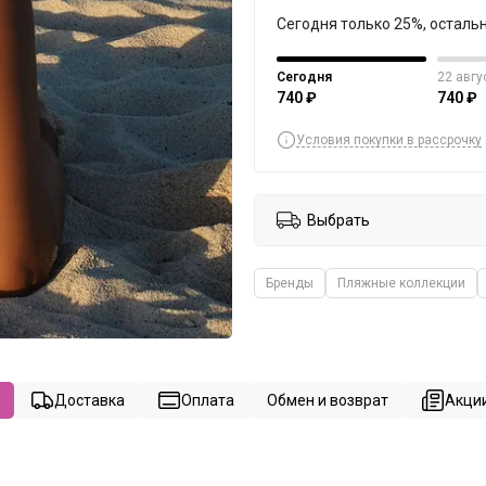
Сегодня только 25%, осталь
Сегодня
22 авгу
740 ₽
740 ₽
Условия покупки в рассрочку
Выбрать
Бренды
Пляжные коллекции
Доставка
Оплата
Обмен и возврат
Акции