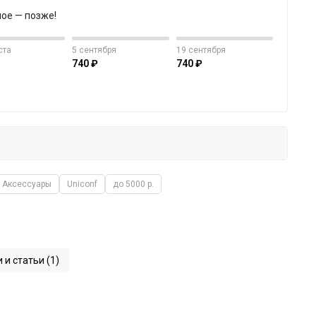
ное — позже!
ста
5 сентября
19 сентября
740 ₽
740 ₽
Аксессуары
Uniconf
до 5000 р.
 и статьи (1)