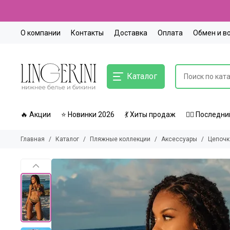
О компании
Контакты
Доставка
Оплата
Обмен и в
Каталог
🔥 Акции
⭐ Новинки 2026
💃 Хиты продаж
🏃‍♀️ Послед
Главная
Каталог
Пляжные коллекции
Аксессуары
Цепочк