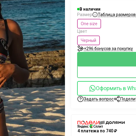
В наличии
Таблица размеров
Размер
One size
Цвет
Черный
+296 бонусов за покупку
Оформить в Wh
Задать вопрос
Подели
4 платежа по 740 ₽