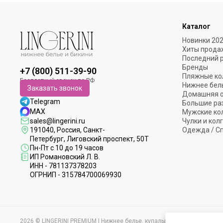
Каталог
Новинки 20
Хиты прода
Последний 
Бренды
+7 (800) 511-39-90
Пляжные ко
Нижнее бел
Заказать звонок
Домашняя 
Telegram
Большие ра
MAX
Мужские ко
sales@lingerini.ru
Чулки и кол
191040
, Россия, Санкт-
Одежда / С
Петербург,
Лиговский проспект, 50Т
Пн-Пт с 10 до 19 часов
ИП Романовский Л. В.
ИНН - 781137378203
ОГРНИП - 315784700069930
2026 © LINGERINI PREMIUM | Нижнее белье, купальники и домашняя 