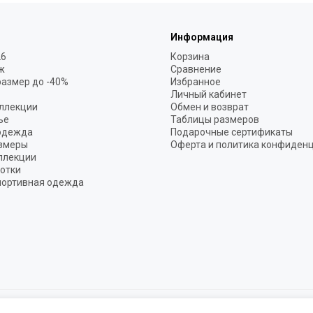
Информация
26
Корзина
ж
Сравнение
размер до -40%
Избранное
Личный кабинет
ллекции
Обмен и возврат
ье
Таблицы размеров
одежда
Подарочные сертификаты
змеры
Оферта и политика конфиден
ллекции
готки
портивная одежда
одежда премиум класса.
Карта сайта