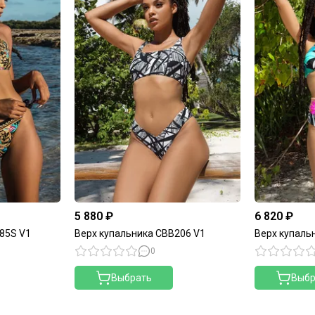
5 880 ₽
6 820 ₽
85S V1
Верх купальника CBB206 V1
Верх купаль
0
Выбрать
Выбр