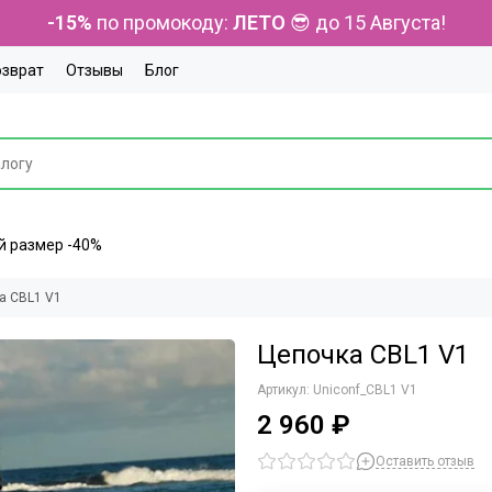
-15%
по промокоду:
ЛЕТО
😎 до 15 Августа!
озврат
Отзывы
Блог
ний размер -40%
а CBL1 V1
Цепочка CBL1 V1
Артикул:
Uniconf_CBL1 V1
2 960 ₽
Оставить отзыв