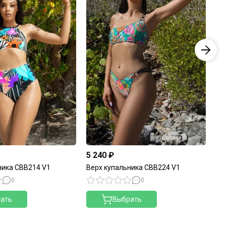
5 240 ₽
5 
ника CBB214 V1
Верх купальника CBB224 V1
Ве
0
0
ать
Выбрать