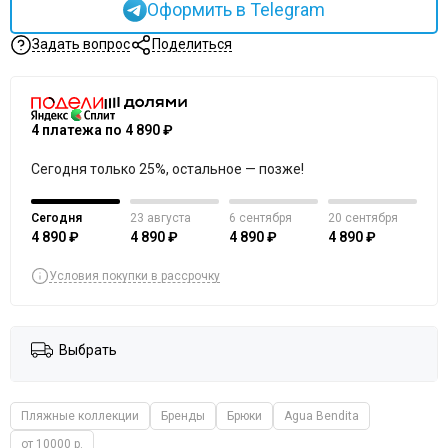
Оформить в Telegram
Opium
Passion
Задать вопрос
Поделиться
ROYAL LOUNGE
Sensis
Sergio Dallini
4 платежа по 4 890 ₽
Silca
Subtille
Сегодня только 25%, остальное — позже!
Taro
Tuosite
Сегодня
23 августа
6 сентября
20 сентября
Uniconf
4 890 ₽
4 890 ₽
4 890 ₽
4 890 ₽
Verano
Viva la Dona
Условия покупки в рассрочку
5Senses
Ysabel Mora
Выбрать
Пляжные коллекции
Бренды
Брюки
Agua Bendita
от 10000 р.