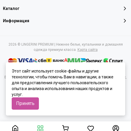
Каталог
Информация
2026 © LINGERINI PREMIUM | Нижнее белье, купальники и домашняя
одежда премиум класса.
Карта сайта
Этот сайт использует cookie-файлы и другие
технологии, чтобы помочь Вам в навигации, а также
Вся представленная на сайте информация, касающаяся характеристик,
стоимости товаров и услуг, носит информационный характер и ни при
для предоставления лучшего пользовательского
каких условиях не является публичной офертой, определяемой
опыта и анализа использования наших продуктов и
положениями Статьи 437(2) Гражданского кодекса РФ.
услуг.
Принять