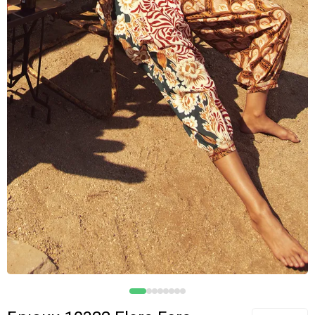
Cofeshion Marc Massimo
Cosita Linda
Cornette
De Lafense
Devil and Angel
Donna
Doctor Nap
Dreskod
ESOTIQ
Ewlon
Etna
Evelena
Fiore
Gabriella
Gaia
Gorgeous+
Jantzen
Julimex