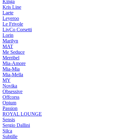
Kinga
Kris Line
Laete
Leyeroo
Le Frivole
LivCo Corsetti
Lorin
Marilyn
MAT
Me Seduce
Merribel
Mia-Amore
Mia-Mia
Mia-Mella
MY
Novika
Obsessive
Offcorss
Opium
Passion
ROYAL LOUNGE
Sensis
Sergio Dallini
Silca
Subtille