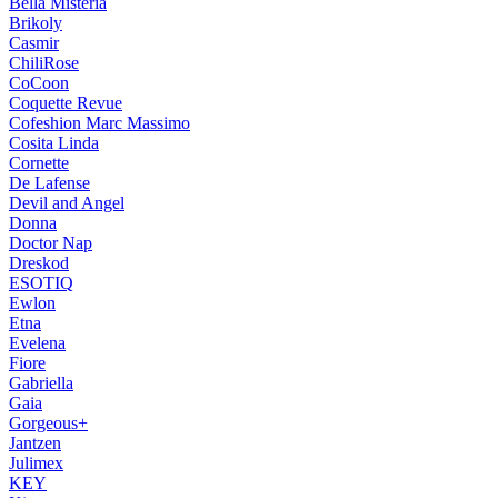
Bella Misteria
Brikoly
Casmir
ChiliRose
CoCoon
Coquette Revue
Cofeshion Marc Massimo
Cosita Linda
Cornette
De Lafense
Devil and Angel
Donna
Doctor Nap
Dreskod
ESOTIQ
Ewlon
Etna
Evelena
Fiore
Gabriella
Gaia
Gorgeous+
Jantzen
Julimex
KEY