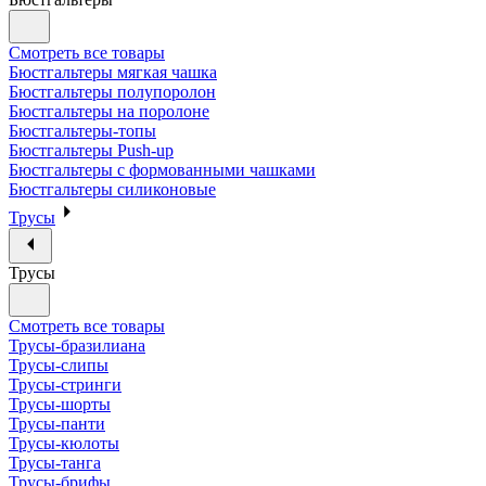
Смотреть все товары
Бюстгальтеры мягкая чашка
Бюстгальтеры полупоролон
Бюстгальтеры на поролоне
Бюстгальтеры-топы
Бюстгальтеры Push-up
Бюстгальтеры с формованными чашками
Бюстгальтеры силиконовые
Трусы
Трусы
Смотреть все товары
Трусы-бразилиана
Трусы-слипы
Трусы-стринги
Трусы-шорты
Трусы-панти
Трусы-кюлоты
Трусы-танга
Трусы-брифы